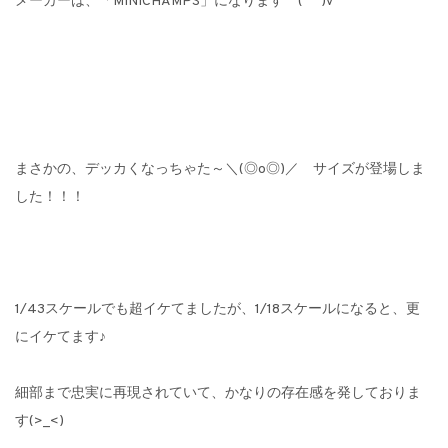
メーカーは、「MINICHAMPS」になります (^^)v
まさかの、デッカくなっちゃた～＼(◎o◎)／ サイズが登場しま
した！！！
1/43スケールでも超イケてましたが、1/18スケールになると、更
にイケてます♪
細部まで忠実に再現されていて、かなりの存在感を発しておりま
す(>_<)