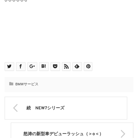
o-o-o-o-o-o
BMWサービス
続 NEW7シリーズ
怒涛の新型車デビューラッシュ（＞o＜）