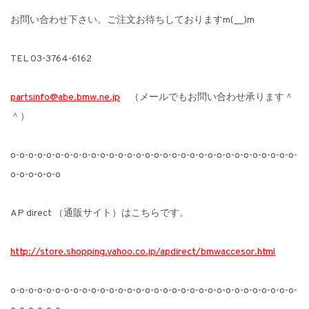
お問い合わせ下さい。ご注文お待ちしておりますm(__)m
TEL 03-3764-6162
partsinfo@abe.bmw.ne.jp
（メールでもお問い合わせ承ります＾
＾）
o-o-o-o-o-o-o-o-o-o-o-o-o-o-o-o-o-o-o-o-o-o-o-o-o-o-o-o-o-o-o-o-
o-o-o-o-o-o
AP direct （通販サイト）はこちらです。
http://store.shopping.yahoo.co.jp/apdirect/bmwaccesor.html
o-o-o-o-o-o-o-o-o-o-o-o-o-o-o-o-o-o-o-o-o-o-o-o-o-o-o-o-o-o-o-o-