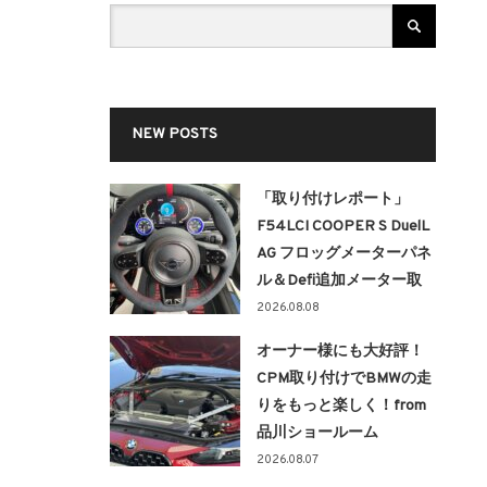
NEW POSTS
「取り付けレポート」
F54LCI COOPER S DuelL
AG フロッグメーターパネ
ル＆Defi追加メーター取
り付け！！
2026.08.08
オーナー様にも大好評！
CPM取り付けでBMWの走
りをもっと楽しく！from
品川ショールーム
2026.08.07