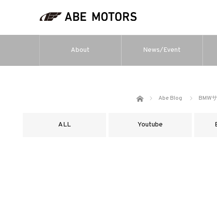
About
News/Event
ホーム
Abe Blog
BMW
ALL
Youtube