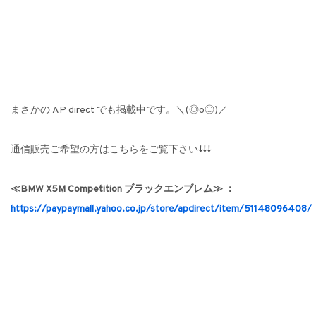
まさかの AP direct でも掲載中です。＼(◎o◎)／
通信販売ご希望の方はこちらをご覧下さい↓↓↓
≪BMW X5M Competition ブラックエンブレム≫ ：
https://paypaymall.yahoo.co.jp/store/apdirect/item/51148096408/