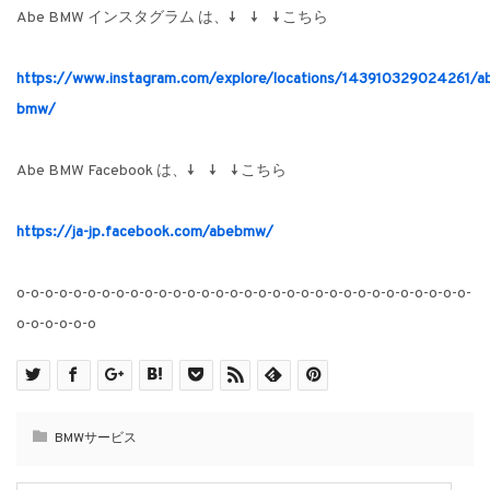
Abe BMW インスタグラム は、↓ ↓ ↓ こちら
https://www.instagram.com/explore/locations/143910329024261/a
bmw/
Abe BMW Facebook は、↓ ↓ ↓ こちら
https://ja-jp.facebook.com/abebmw/
o-o-o-o-o-o-o-o-o-o-o-o-o-o-o-o-o-o-o-o-o-o-o-o-o-o-o-o-o-o-o-o-
o-o-o-o-o-o
BMWサービス