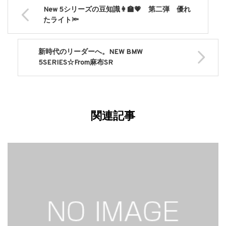
New 5シリーズの豆知識👩‍🏫💗 第二弾 優れ
たライト🔦
新時代のリーダーへ。NEW BMW
5SERIES☆From麻布SR
関連記事