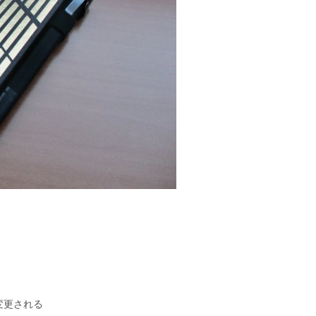
】
変更される