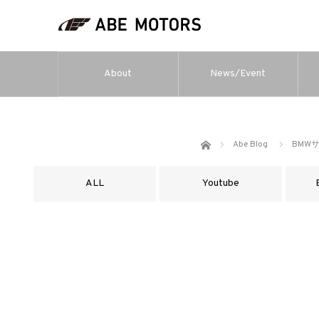
About
News/Event
ホーム
Abe Blog
BMW
ALL
Youtube