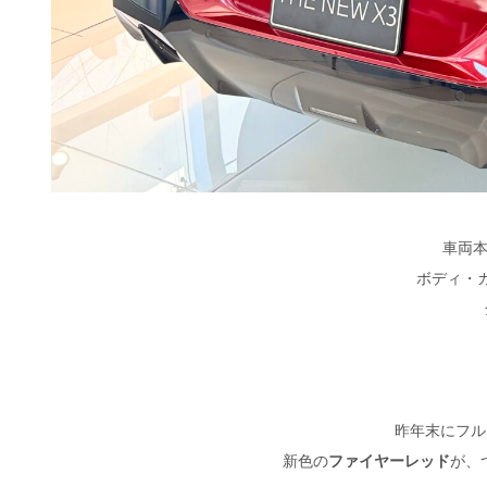
車両本
ボディ・
昨年末にフル
新色の
ファイヤーレッド
が、