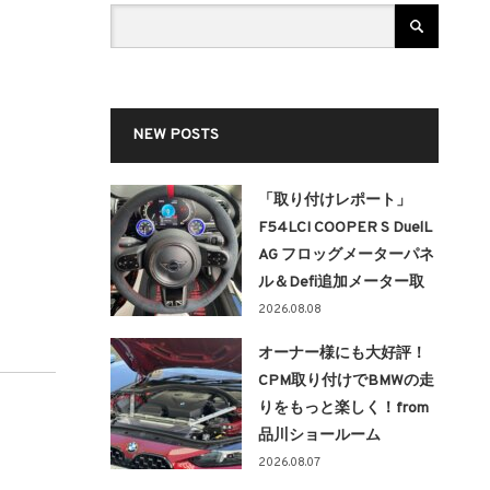
NEW POSTS
「取り付けレポート」
F54LCI COOPER S DuelL
AG フロッグメーターパネ
ル＆Defi追加メーター取
り付け！！
2026.08.08
オーナー様にも大好評！
CPM取り付けでBMWの走
りをもっと楽しく！from
品川ショールーム
2026.08.07