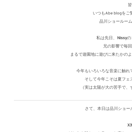
皆
いつもAbe blo
品川ショールー
私は先日、
Nissy
の
兄の影響で毎回
まるで遊園地に遊びに来たかのよ
今年もいろいろな音楽に触れ
そして今年こそは夏フェ
（実は太陽が大の苦手で、
さて、本日は品川ショー
X3