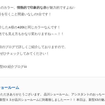
らのカラー、
情熱的で印象的な赤
が魅力的ですよね✨
目を引くこと間違いなしの1台です！
介したA様の
420i
と同じカラーなんです！
色でも見え方もかなり変わりますね～～！！
以前のブログで詳しくご紹介しておりますので、
ぜひチェックしてみてください！
型X3 紹介ブログ↓↓
ショールーム
をご覧いただきありがとうございます。 品川ショールーム、アシスタントのおっち
ました！！ 新型Ｘ３が品川ショールームに到着致しましたーー！！ 本日は、新型X3の魅..