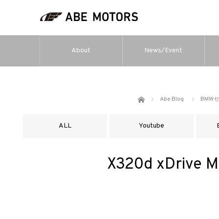
About
News/Event
ホーム
Abe Blog
BMW
ALL
Youtube
X320d xDri