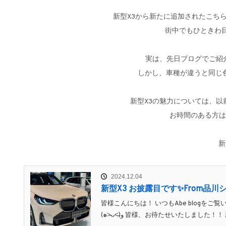
新型X3から新たに追加されたこち
街中でもひときわ
実は、先日ブログでご紹
しかし、車種が違うと同じ
新型X3の魅力については、
お時間のある方は
新
2024.12.04
新型X3 お披露目です✨From品川
皆様こんにちは！ いつもAbe blog
(๑˃̵ᴗ˂̵)و 皆様、お待たせいたし