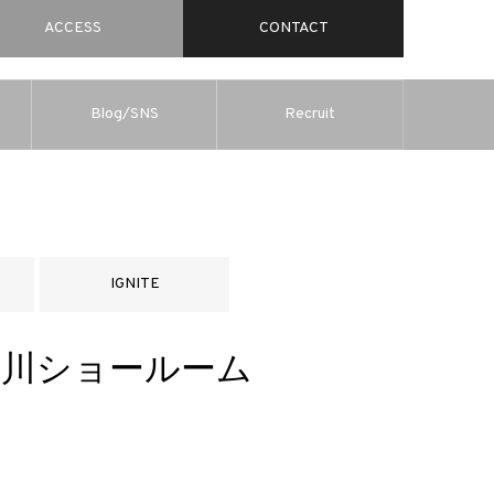
ACCESS
CONTACT
Blog/SNS
Recruit
IGNITE
rom品川ショールーム