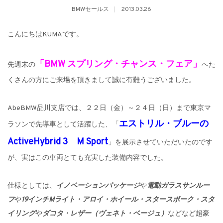
BMWセールス
2013.03.26
こんにちはKUMAです。
「BMW スプリング・チャンス・フェア」
先週末の
へた
くさんの方にご来場を頂きまして誠に有難うございました。
AbeBMW品川支店では、２２日（金）～２４日（日）まで東京マ
エストリル・ブルーの
ラソンで先導車として活躍した、「
ActiveHybrid 3 M Sport
」を展示させていただいたのです
が、実はこの車両とても充実した装備内容でした。
仕様としては、
イノベーションパッケージ
や
電動ガラスサンルー
フ
や
19インチMライト・アロイ・ホイール・スタースポーク・スタ
イリング
や
ダコタ・レザー（ヴェネト・ベージュ）
などなど超豪