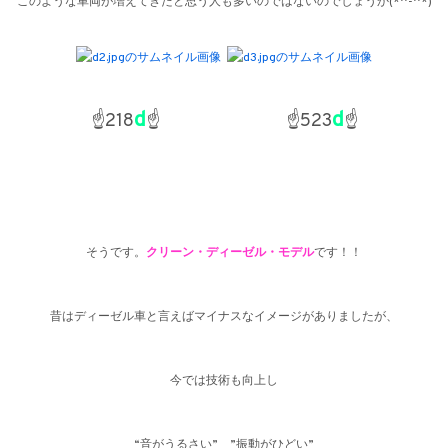
このような車両が増えてきたと思う人も多いのではないのでしょうか(*^-^*)
d
d
☝218
☝ ☝523
☝
そうです。
クリーン・ディーゼル・モデル
です！！
昔はディーゼル車と言えばマイナスなイメージがありましたが、
今では技術も向上し
“音がうるさい” ”振動がひどい”