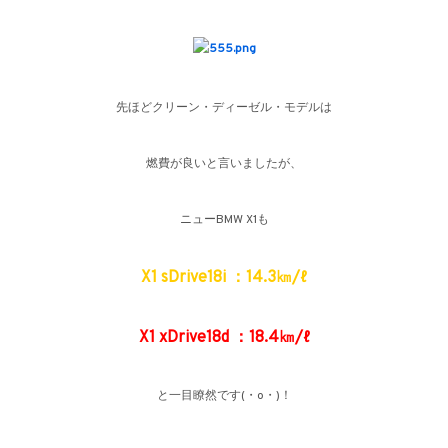
先ほどクリーン・ディーゼル・モデルは
燃費が良いと言いましたが、
ニューBMW X1も
X1 sDrive18i ：14.3㎞/ℓ
X1 xDrive18d ：18.4㎞/ℓ
と一目瞭然です(・o・)！