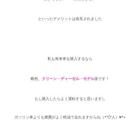
といったデメリットは改良されました
私も将来車を購入するなら
断然、
クリーン・ディーゼル・モデル
派です！
もし購入したら
よく運転すると思いますし
ガソリン車よりも燃費がよく軽油で走れますからね
（
*’ᗜ’人）♥*+