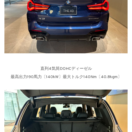
直列4気筒DOHCディーゼル
最高出力190馬力〔140kW〕最大トルク140Nm〔40.8kgm〕