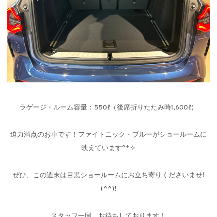
ラゲージ・ルーム容量：550ℓ（後席折りたたみ時1,600ℓ）
迫力満点のお車です！ファイトニック・ブルーがショールームに
映えています°˖✧
ぜひ、この週末は目黒ショールームにお立ち寄りくださいませ!
(^^)!
スタッフ一同、お待ちしております！