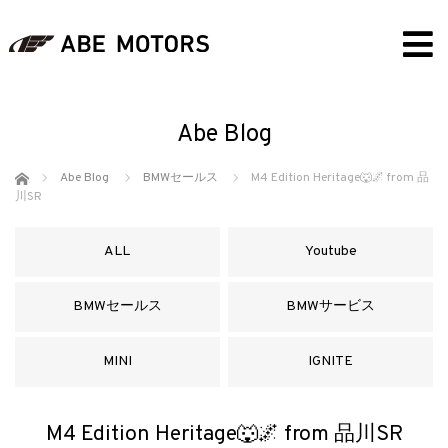
Abe Blog
ホーム
Abe Blog
BMWセールス
M4 Edition Heritage🐺🌌 from 品
川SR
ALL
Youtube
BMWセールス
BMWサービス
MINI
IGNITE
M4 Edition Heritage🐺🌌 from 品川SR