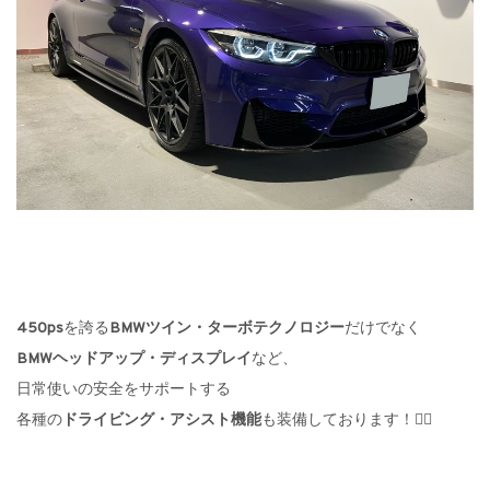
450ps
を誇る
BMWツイン・ターボテクノロジー
だけでなく
BMWヘッドアップ・ディスプレイ
など、
日常使いの安全をサポートする
各種の
ドライビング・アシスト機能
も装備しております！❤️‍🔥