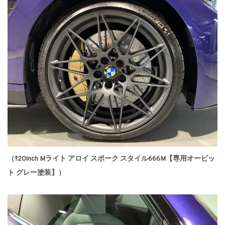
（↑20inch Mライト アロイ スポーク スタイル666M【専用オービッ
ト グレー塗装】）