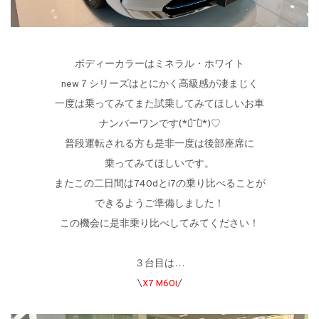
ボディーカラーはミネラル・ホワイト
new７シリーズはとにかく高級感が凄まじく
一度は乗ってみてまた試乗してみてほしいお車
ナンバーワンです(*ฅ́˘ฅ̀*)♡
普段運転される方も是非一度は後部座席に
乗ってみてほしいです。
またこの二日間は740dとi7の乗り比べることが
できるようご準備しました！
この機会に是非乗り比べしてみてください！
３台目は…
\
X7 M60i
/