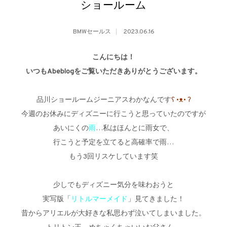
ショールーム
BMWセールス
2023.06.16
こんにちは！
いつもAbeblogをご覧いただきありがとうございます。
品川ショールームジーニアスわかなんです
ʕ •ᴥ• ʔ
今週のお休みにディズニーに行こうと思っていたのですが
あいにくの
雨
…私はほんとに雨女で、
行こうと予定を立てると高確率で雨…
もう3回リスケしています笑
少しでもディズニー気分を味わおうと
実写版「
リトルマーメイド
」見てきました！
昔からアリエルが大好きな私思わず泣いてしまいました。