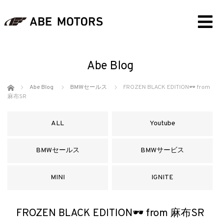
Abe Blog
ホーム
Abe Blog
BMWセールス
FROZEN BLACK EDITION🕶 from
麻布SR
ALL
Youtube
BMWセールス
BMWサービス
MINI
IGNITE
FROZEN BLACK EDITION🕶 from 麻布SR