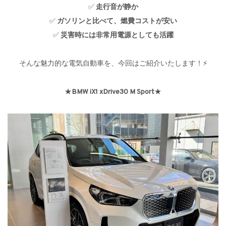
✅
走行音が静か
✅
ガソリンと比べて、燃費コストが安い
✅
災害時には非常用電源としても活躍
そんな魅力的な電気自動車を、今回はご紹介いたします！⚡
★
BMW iX1 xDrive30 M Sport
★