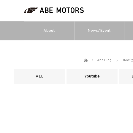
About
News/Event
ホーム
Abe Blog
BMW
ALL
Youtube