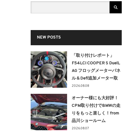
NEW POSTS
「取り付けレポート」
F54LCI COOPER S DuelL
AG フロッグメーターパネ
ル＆Defi追加メーター取
り付け！！
2026.08.08
オーナー様にも大好評！
CPM取り付けでBMWの走
りをもっと楽しく！from
品川ショールーム
2026.08.07