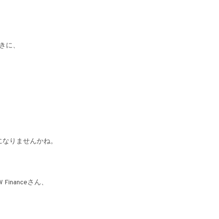
、
ときに、
、
になりませんかね。
inanceさん、