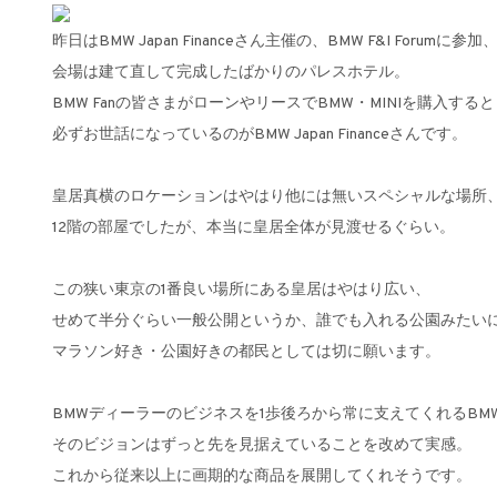
昨日はBMW Japan Financeさん主催の、BMW F&I Forumに参加
会場は建て直して完成したばかりのパレスホテル。
BMW Fanの皆さまがローンやリースでBMW・MINIを購入する
必ずお世話になっているのがBMW Japan Financeさんです。
皇居真横のロケーションはやはり他には無いスペシャルな場所
12階の部屋でしたが、本当に皇居全体が見渡せるぐらい。
この狭い東京の1番良い場所にある皇居はやはり広い、
せめて半分ぐらい一般公開というか、誰でも入れる公園みたい
マラソン好き・公園好きの都民としては切に願います。
BMWディーラーのビジネスを1歩後ろから常に支えてくれるBMW F
そのビジョンはずっと先を見据えていることを改めて実感。
これから従来以上に画期的な商品を展開してくれそうです。