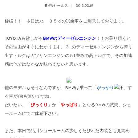
BMWセールス
2012.02.19
皆様！！ 本日はX5 ３５ｄの試乗車をご用意しております。
TOYO○A
も欲しがる
BMWのディーゼルエンジン
！！お乗り頂くと
その理由がすぐにわかります。３Lのディーゼルエンジンから搾り
出すトルクはガソリンエンジンの５L並みの高トルクで、その加速
感は他ではなかなか味わえないと思います。
他のモデルもそうなんですが、BMWは乗って「
がっかり
」す
る車が1台も無いですね。
だいたい、「
びっくり
」か「
やっぱり
」となるBMWの試乗、ショ
ールームにてご体感下さい。
また、本日で品川ショールームの少しくたびれた内装とも見納め