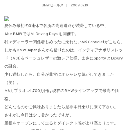
BMWセールス
2009.07.19
夏休み最初の3連休で各所の高速道路が渋滞している中、
Abe BMWではM-Driving Days を開催中。
我々ディーラー関係者もめったに乗れないM6 Cabrioletがこちら、
しかもBMW Japanさんから借りたのは、インディアナポリスレッ
ド（A31)＆ベージュレザーの激レア仕様、まさにSporty とLuxury
の融合。
少し運転したら、自分が非常にオシャレな気がしてきました
（笑）。
M6カブリオレ1,700万円は現在のBMWラインアップで最高の価
格、
どんなものかご興味ありましたら是非本日乗りに来て下さい。
さすがに今日は少し暑かったですが、
屋根をオープンにして走るとダイレクト感がより高まります。