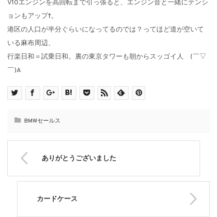
V10エンジンを高回転まで引っ張ると、エンジン音と一緒にテンシ
ョンもアップ↑。
港区の人口が半分ぐらいになってるのでは？ってほど道が空いて
いる麻布周辺、
行楽日和＝試乗日和。裏の東京タワーも朝からスッゴイ人 (￣▽
￣)A
BMWセールス
ありがとうございました
カードケース