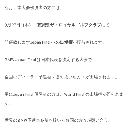
なお、本大会優勝者の方には
9
月
27
日（木） 茨城県ザ・ロイヤルゴルフクラブ
にて
開催致します
Japan Final
への出場権
が授与されます。
BMW Japan Final
は日本代表を決定する大会で、
全国のディーラー予選会を勝ち抜いた方々が出場されます。
更に
Japan Final
優勝者の方は、
World Final
の出場権が得られま
す。
世界の
BMW
予選会を勝ち抜いた各国の方々が競い合う、