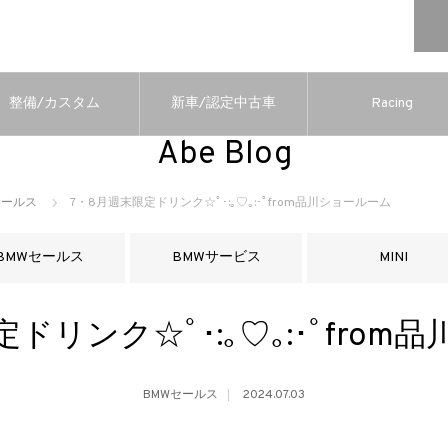
整備/カスタム
新車/認定中古車
Racing
Abe Blog
セールス
7・8月週末限定ドリンク☆ﾟ･:｡♡｡:･ﾟfrom品川ショールーム
BMWセールス
BMWサービス
MINI
ドリンク☆ﾟ･:｡♡｡:･ﾟfro
BMWセールス
2024.07.03