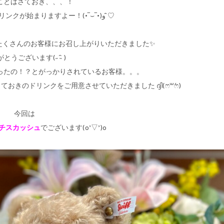
ことはさておき、、、！
7・8月の週末限定ドリンクが始まりますよー！(•‾⌣‾•)و ̑̑♡
たくさんのお客様にお召し上がりいただきました✨
とうございます(˶´ `˵ )
ったの！？とがっかりされているお客様。。。
きのドリンクをご用意させていただきました ദ്ദി(ෆ꒳´ෆ)
今回は
チスカッシュ
でございます(o’▽’)o