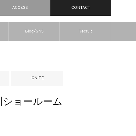
ACCESS
CONTACT
Blog/SNS
Recruit
IGNITE
m品川ショールーム