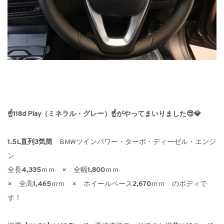
☝118d Play（ミネラル・グレー）☝がやってまいりました😎💎
1.5L直列3気筒
BMWツインパワー・ターボ・ディーゼル・エンジ
ン
全長
4,335
ｍｍ × 全幅
1,800
ｍｍ
× 全高
1,465
ｍｍ × ホイールベース
2,670
ｍｍ のボディで
す！