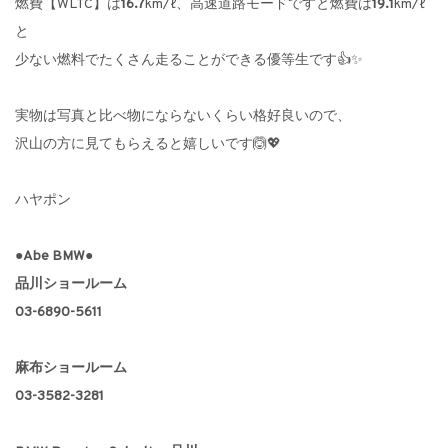
燃費【WLTC】は
16.7
km/ℓ、高速道路モードですと燃費は
19.1
km/ℓ
と
少ない燃料でたくさん走ることができる優等生です👍✨
実物は写真と比べ物にならないくらい格好良いので、
沢山の方に見てもらえると嬉しいです🙆💖
ハヤポン
●Abe BMW●
品川ショールーム
03-6890-5611
麻布ショールーム
03-3582-3281