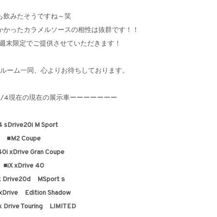
も飲みたそうですね～笑
かかったカラメルソースの相性は抜群です！！
、週末限定でご提供させていただきます！
ルーム一同、心よりお待ちしております。
.9/4現在の現在の展示車ーーーーーーー
 sDrive20i M Sport
■M2 Coupe
i xDrive Gran Coupe
■iX xDrive 40
ｘDrive20d MSportｓ
xDrive Edition Shadow
ｘDrive Touring LIMITED