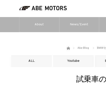
About
News/Event
ホーム
Abe Blog
BMW
ALL
Youtube
試乗車の