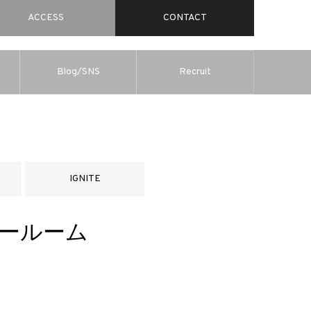
ACCESS
CONTACT
Blog/SNS
Recruit
IGNITE
ョールーム