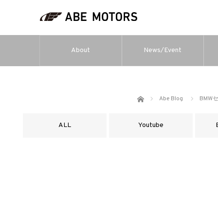
About
News/Event
ホーム
Abe Blog
BMW
ALL
Youtube