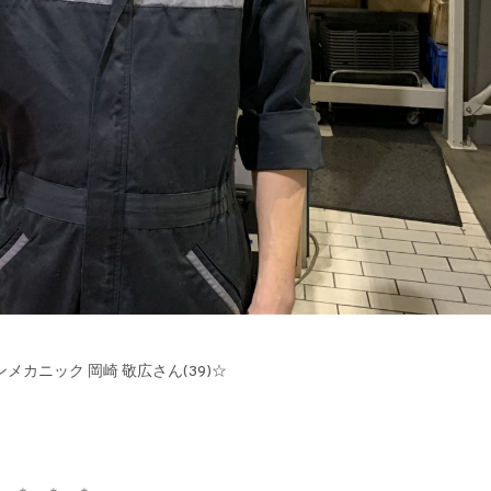
テランメカニック 岡崎 敬広さん(39)☆