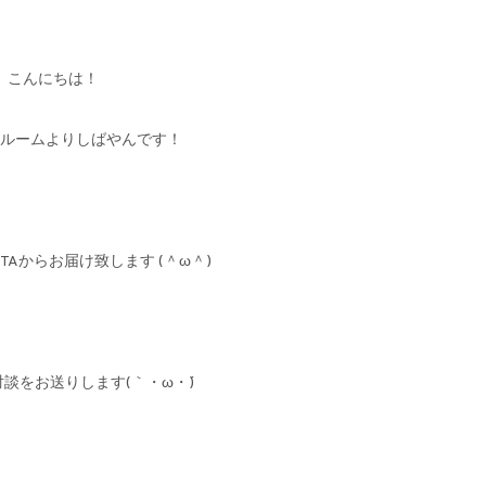
こんにちは！
ルームよりしばやんです！
 OTAからお届け致します (＾ω＾)
談をお送りします(｀・ω・´)