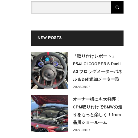
NEW POSTS
「取り付けレポート」
F54LCI COOPER S DuelL
AG フロッグメーターパネ
ル＆Defi追加メーター取
り付け！！
2026.08.08
オーナー様にも大好評！
CPM取り付けでBMWの走
りをもっと楽しく！from
品川ショールーム
2026.08.07