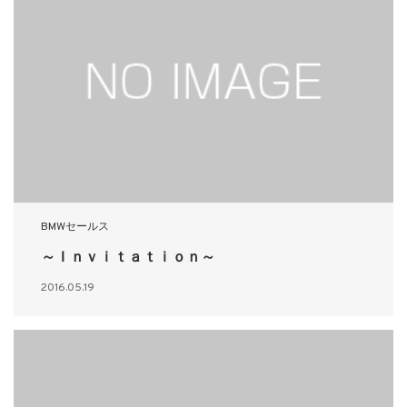
BMWセールス
～Ｉｎｖｉｔａｔｉｏｎ～
2016.05.19