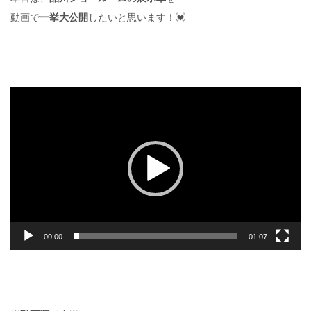
動画で
一挙大公開
したいと思います！💓
動
画
プ
レ
ー
ヤ
ー
00:00
01:07