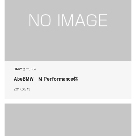
BMWセールス
AbeBMW M Performance祭
2017.05.13