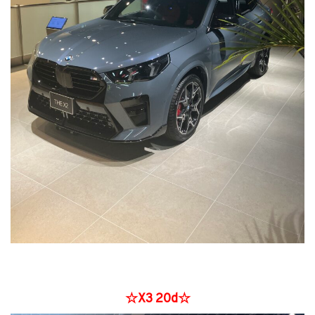
☆X3 20d☆