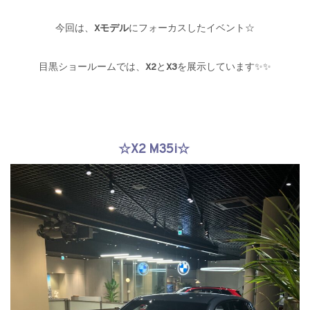
今回は、
Xモデル
にフォーカスしたイベント☆
目黒ショールームでは、
X2
と
X3
を展示しています✨✨
☆X2 M35i☆