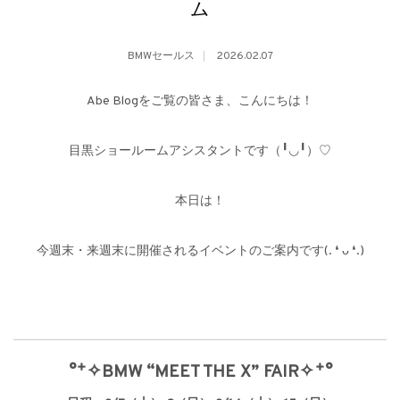
ム
BMWセールス
2026.02.07
Abe Blogをご覧の皆さま、こんにちは！
目黒ショールームアシスタントです（╹◡╹）♡
本日は！
今週末・来週末に開催されるイベントのご案内です(. ❛ ᴗ ❛.)
°˖✧BMW “MEET THE X” FAIR✧˖°