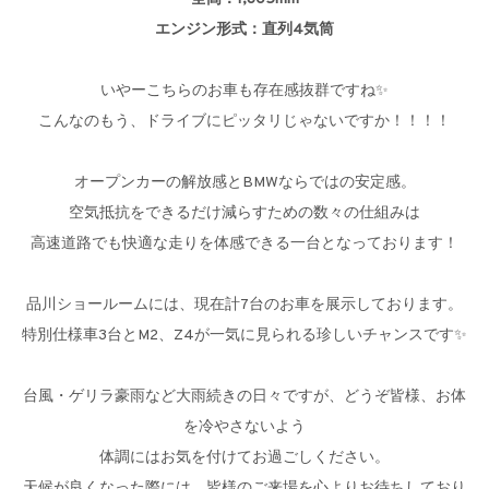
エンジン形式：直列4気筒
いやーこちらのお車も存在感抜群ですね✨
こんなのもう、ドライブにピッタリじゃないですか！！！！
オープンカーの解放感とBMWならではの安定感。
空気抵抗をできるだけ減らすための数々の仕組みは
高速道路でも快適な走りを体感できる一台となっております！
品川ショールームには、現在計7台のお車を展示しております。
特別仕様車3台とM2、Z4が一気に見られる珍しいチャンスです✨
台風・ゲリラ豪雨など大雨続きの日々ですが、どうぞ皆様、お体
を冷やさないよう
体調にはお気を付けてお過ごしください。
天候が良くなった際には、皆様のご来場を心よりお待ちしており