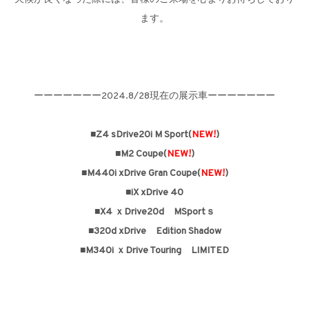
ます。
ーーーーーーー2024.8/28現在の展示車ーーーーーーー
■Z4 sDrive20i M Sport(
NEW!
)
■M2 Coupe(
NEW!
)
■M440i xDrive Gran Coupe(
NEW!
)
■iX xDrive 40
■X4 ｘDrive20d MSportｓ
■320d xDrive Edition Shadow
■M340i ｘDrive Touring LIMITED