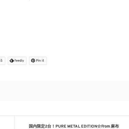
SS
feedly
Pin it
国内限定2台！PURE METAL EDITION☆From 麻布