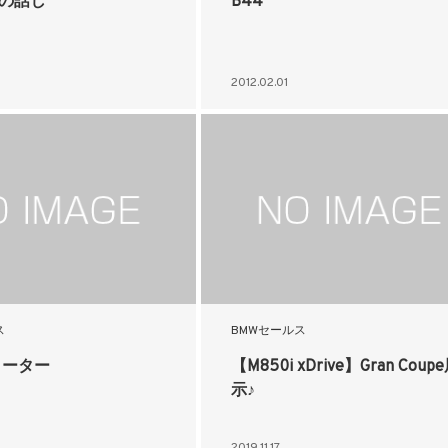
Tの話し
B44
2012.02.01
ス
BMWセールス
クーター
【M850i xDrive】Gran Coup
示♪
2019.11.17