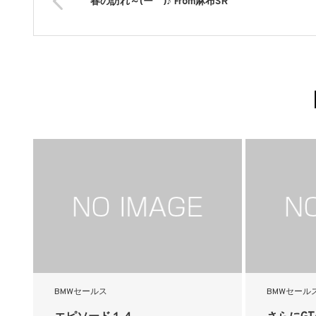
春の訪れ～(´ー｀)♪ From麻布SR
BMWセールス
BMWセール