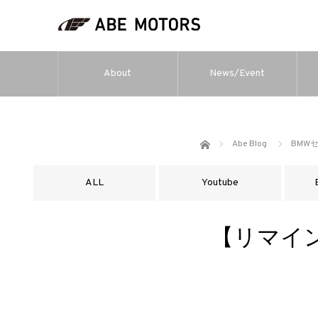
About
News/Event
ホーム
Abe Blog
BMW
ALL
Youtube
【リマイ