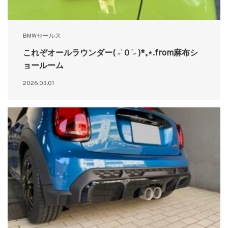
BMWセールス
これぞオールラウンダー( ˶˙０˙˶ )*₊⋆.from麻布シ
ョールーム
2026.03.01