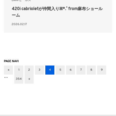
BMWセールス
420i cabrioletが仲間入りꕤ*.ﾟfrom麻布ショール
ーム
2026.02.17
PAGE NAVI
«
1
2
3
4
5
6
7
8
9
…
354
»