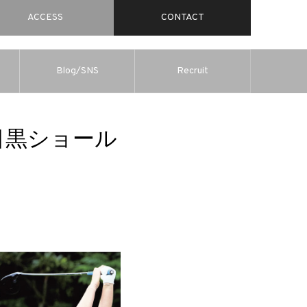
ACCESS
CONTACT
Blog/SNS
Recruit
 （目黒ショール