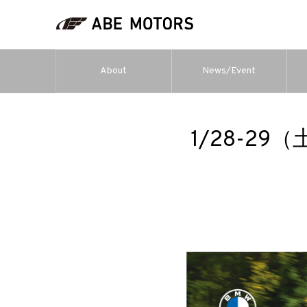
About
News/Event
1/28-29