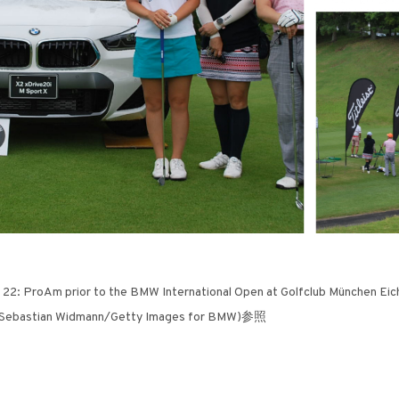
 ProAm prior to the BMW International Open at Golfclub München Eiche
y Sebastian Widmann/Getty Images for BMW)参照