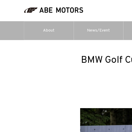
About
News/Event
BMW Golf C