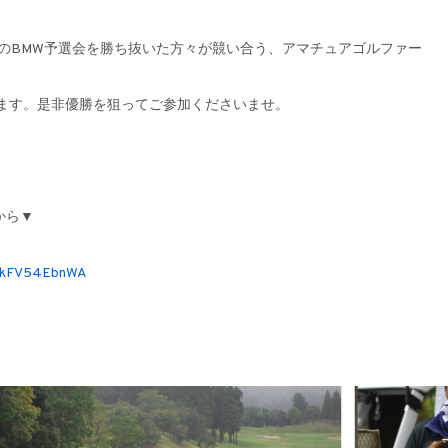
は世界各国のBMW予選会を勝ち抜いた方々が競い合う、アマチュアゴルファー
います。是非優勝を狙ってご参加くださいませ。
から▼
hCkFV54EbnWA