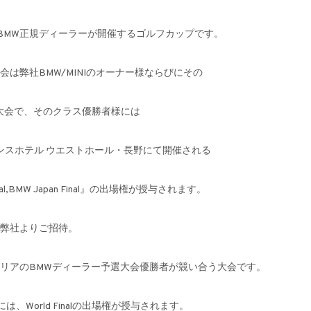
 CUPはBMW正規ディーラーが開催するゴルフカップです。
会は弊社BMW/MINIのオーナー様ならびにその
大会で、そのクラス優勝者様には
リンスホテル ウエストホール・長野にて開催される
ational,BMW Japan Final』の出場権が授与されます。
を弊社よりご招待。
 は全国各エリアのBMWディーラー予選大会優勝者が競い合う大会です。
の方には、World Finalの出場権が授与されます。