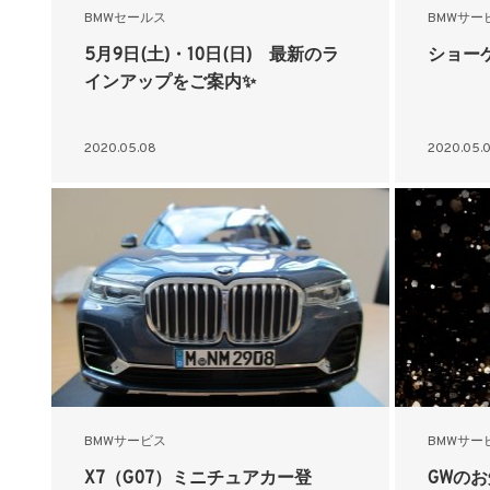
BMWセールス
BMWサー
5月9日(土)・10日(日) 最新のラ
ショー
インアップをご案内✨
2020.05.08
2020.05.
BMWサービス
BMWサー
X7（G07）ミニチュアカー登
GWの