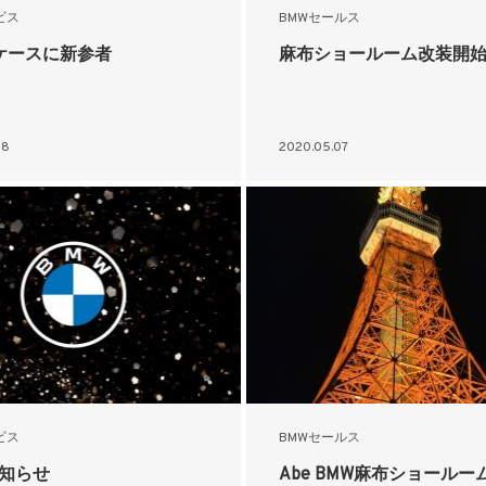
ビス
BMWセールス
ケースに新参者
麻布ショールーム改装開
08
2020.05.07
ビス
BMWセールス
お知らせ
Abe BMW麻布ショールー