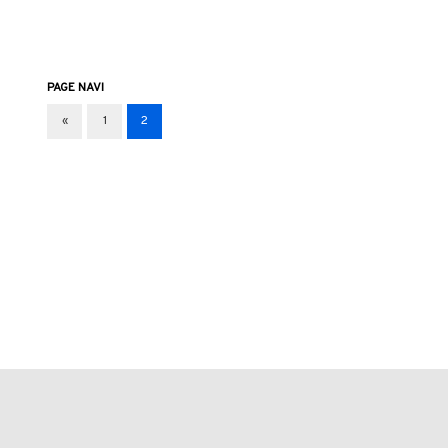
PAGE NAVI
«
1
2