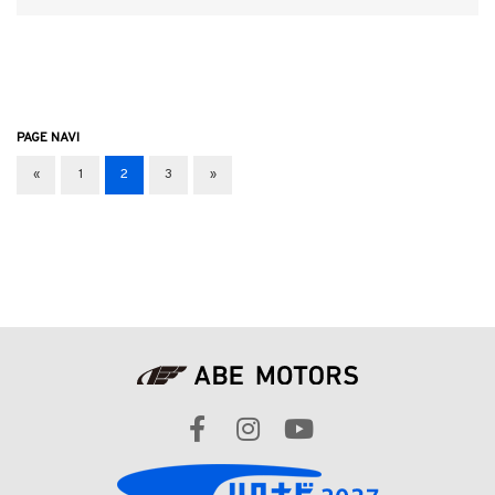
PAGE NAVI
«
1
2
3
»